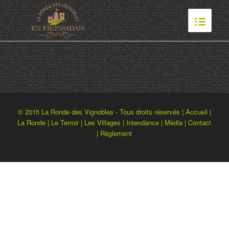
© 2015 La Ronde des Vignobles - Tous droits réservés |
Accueil
|
La Ronde
|
Le Terroir
|
Les Villages
|
Intendance
|
Média
|
Contact
|
Règlement